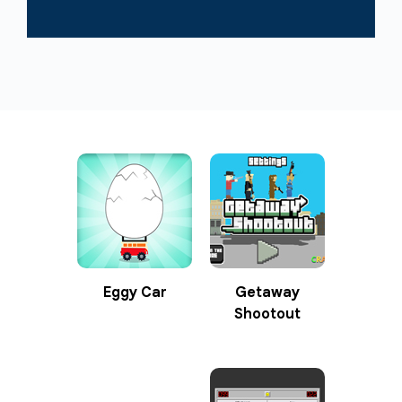
Eggy Car
Getaway
Shootout