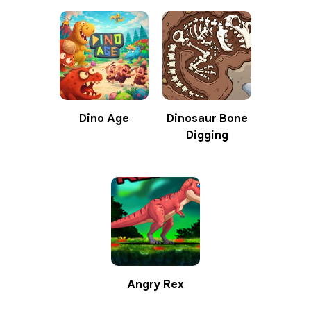
Dino Age
Dinosaur Bone
Digging
Angry Rex