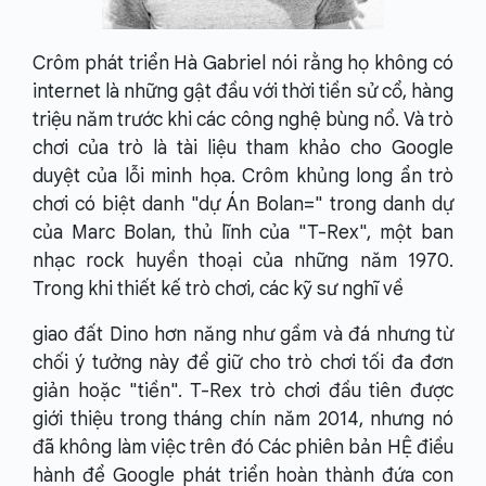
Crôm phát triển Hà Gabriel nói rằng họ không có
internet là những gật đầu với thời tiền sử cổ, hàng
triệu năm trước khi các công nghệ bùng nổ. Và trò
chơi của trò là tài liệu tham khảo cho Google
duyệt của lỗi minh họa. Crôm khủng long ẩn trò
chơi có biệt danh "dự Án Bolan=" trong danh dự
của Marc Bolan, thủ lĩnh của "T-Rex", một ban
nhạc rock huyền thoại của những năm 1970.
Trong khi thiết kế trò chơi, các kỹ sư nghĩ về
giao đất Dino hơn năng như gầm và đá nhưng từ
chối ý tưởng này để giữ cho trò chơi tối đa đơn
giản hoặc "tiền". T-Rex trò chơi đầu tiên được
giới thiệu trong tháng chín năm 2014, nhưng nó
đã không làm việc trên đó Các phiên bản HỆ điều
hành để Google phát triển hoàn thành đứa con