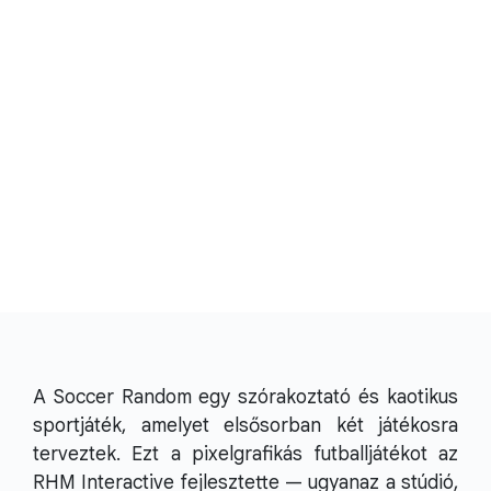
A Soccer Random egy szórakoztató és kaotikus
sportjáték, amelyet elsősorban két játékosra
terveztek. Ezt a pixelgrafikás futballjátékot az
RHM Interactive fejlesztette — ugyanaz a stúdió,