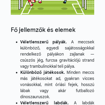
Fő jellemzők és elemek
Véletlenszerű pályák.
A meccsek
különböző, egyedi sajátosságokkal
rendelkező pályákon zajlanak —
csúszós jég, furcsa gravitációjú strand
vagy trambulinokkal teli pálya.
Különböző játékosok.
Minden meccs
más játékosokat ad, gyakran vicces
vonásokkal, mint óriási fejek, hosszú
lábak vagy akár futballozó
dinoszauruszok.
Véletlenszerű labdák.
A labdák