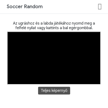
Soccer Random
Az ugráshoz és a labda játékához nyomd meg a
felfelé nyilat vagy kattints a bal egérgombbal.
Teljes képernyő