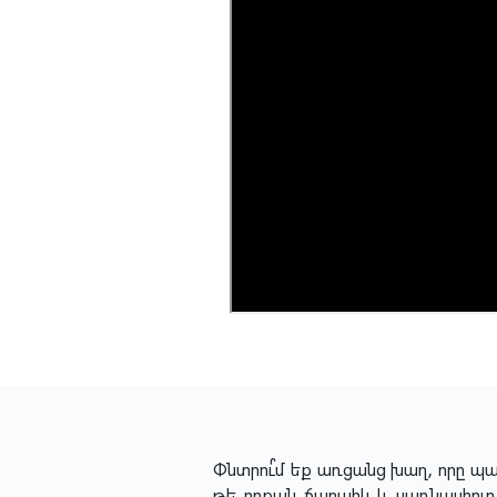
Փնտրու՞մ եք առցանց խաղ, որը պահ
թե որքան ճարպիկ և սառնասիրտ 