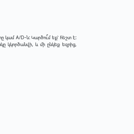
ամ A/D-ն: Կարծու՞մ եք՝ հեշտ է:
ը կկործանվի, և մի ընկեք եզրից,