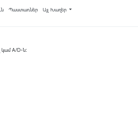
ւն
Պաստառներ
Այլ Խաղեր
կամ A/D-ն: