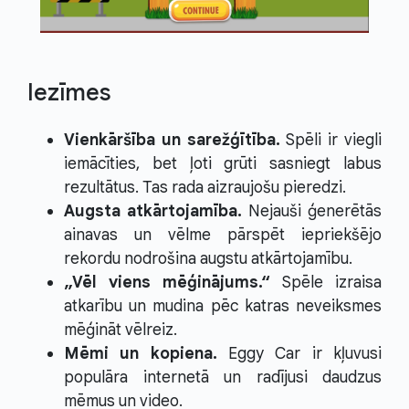
Iezīmes
Vienkāršība un sarežģītība.
Spēli ir viegli
iemācīties, bet ļoti grūti sasniegt labus
rezultātus. Tas rada aizraujošu pieredzi.
Augsta atkārtojamība.
Nejauši ģenerētās
ainavas un vēlme pārspēt iepriekšējo
rekordu nodrošina augstu atkārtojamību.
„Vēl viens mēģinājums.“
Spēle izraisa
atkarību un mudina pēc katras neveiksmes
mēģināt vēlreiz.
Mēmi un kopiena.
Eggy Car ir kļuvusi
populāra internetā un radījusi daudzus
mēmus un video.