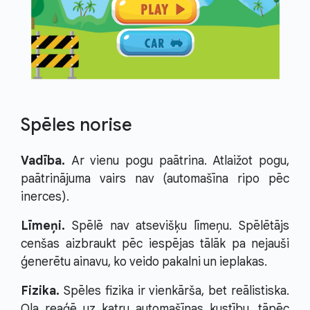
Spēles norise
Vadība.
Ar vienu pogu paātrina. Atlaižot pogu,
paātrinājuma vairs nav (automašīna ripo pēc
inerces).
Līmeņi.
Spēlē nav atsevišķu līmeņu. Spēlētājs
cenšas aizbraukt pēc iespējas tālāk pa nejauši
ģenerētu ainavu, ko veido pakalni un ieplakas.
Fizika.
Spēles fizika ir vienkārša, bet reālistiska.
Ola reaģē uz katru automašīnas kustību, tāpēc