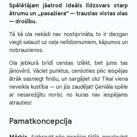
Spēlētājam jāatrod ideāls līdzsvars starp
ātrumu un „pasažiera“ — trauslas vistas olas
— drošību.
Tā kā ola nekādi nav nostiprināta, to ir diezgan
viegli salauzt uz ceļa nelīdzenumiem, kāpumos un
nobraucienos.
Ola jebkurā brīdī cenšas izlēkt, bet jums tas
jānovērš. Vāciet punktus, cenšoties pēc iespējas
ātrāk sasniegt finišu, un sargājiet olu! Tikai viena
neveikla kustība — un jūs zaudējat! Ģeniāla spēle
ar nesarežģītu norisi, no kuras nav iespējams
atrauties!
Pamatkoncepcija