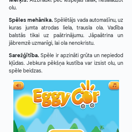
Mērķis.
Aizbraukt pēc iespējas tālāk, nesalaužot
olu.
Spēles mehānika.
Spēlētājs vada automašīnu, uz
kuras jumta atrodas liela, trausla ola. Vadība
balstās tikai uz paātrinājumu. Jāpaātrina un
jābremzē uzmanīgi, lai ola nenokristu.
Sarežģītība.
Spēle ir apzināti grūta un nepiedod
kļūdas. Jebkura pēkšņa kustība var izsist olu, un
spēle beidzas.