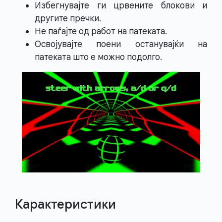
Избегнувајте ги црвените блокови и
другите пречки.
Не паѓајте од работ на патеката.
Освојувајте поени останувајќи на
патеката што е можно подолго.
Карактеристики