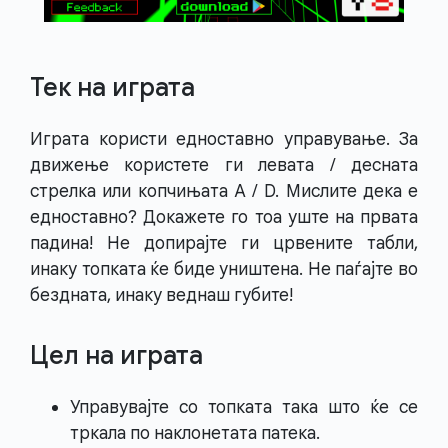
Тек на играта
Играта користи едноставно управување. За
движење користете ги левата / десната
стрелка или копчињата A / D. Мислите дека е
едноставно? Докажете го тоа уште на првата
падина! Не допирајте ги црвените табли,
инаку топката ќе биде уништена. Не паѓајте во
бездната, инаку веднаш губите!
Цел на играта
Управувајте со топката така што ќе се
тркала по наклонетата патека.