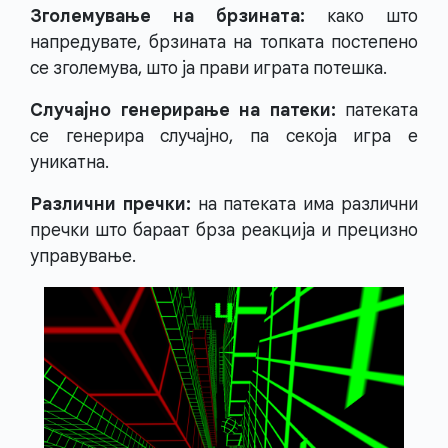
Зголемување на брзината:
како што
напредувате, брзината на топката постепено
се зголемува, што ја прави играта потешка.
Случајно генерирање на патеки:
патеката
се генерира случајно, па секоја игра е
уникатна.
Различни пречки:
на патеката има различни
пречки што бараат брза реакција и прецизно
управување.