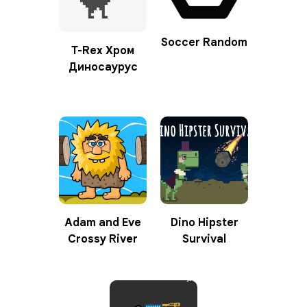
Soccer Random
T-Rex Хром
Диносаурус
Adam and Eve
Dino Hipster
Crossy River
Survival