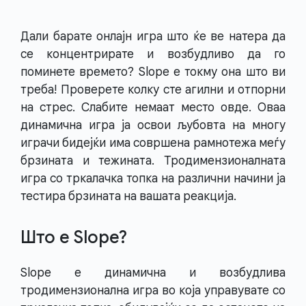
Дали барате онлајн игра што ќе ве натера да
се концентрирате и возбудливо да го
поминете времето? Slope е токму она што ви
треба! Проверете колку сте агилни и отпорни
на стрес. Слабите немаат место овде. Оваа
динамична игра ја освои љубовта на многу
играчи бидејќи има совршена рамнотежа меѓу
брзината и тежината. Тродимензионалната
игра со тркалачка топка на различни начини ја
тестира брзината на вашата реакција.
Што е Slope?
Slope е динамична и возбудлива
тродимензионална игра во која управувате со