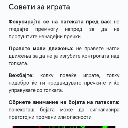
Совети за играта
Фокусирајте се на патеката пред вас:
не
гледајте премногу напред за да не
пропуштите ненадејни пречки.
Правете мали движења:
не правете нагли
движења за да не ја изгубите контролата над
топката.
Вежбајте:
колку повеќе играте, толку
подобро ќе ги предвидувате пречките и ќе
управувате со топката.
Обрнете внимание на бојата на патеката:
понекогаш бојата може да сигнализира
претстојни промени или опасности.