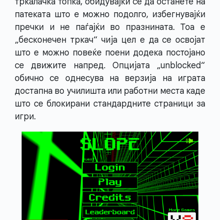
тркалачка топка, обидувајќи се да останете на
патеката што е можно подолго, избегнувајќи
пречки и не паѓајќи во празнината. Тоа е
„бесконечен тркач“ чија цел е да се освојат
што е можно повеќе поени додека постојано
се движите напред. Опцијата „unblocked“
обично се однесува на верзија на играта
достапна во училишта или работни места каде
што се блокирани стандардните страници за
игри.