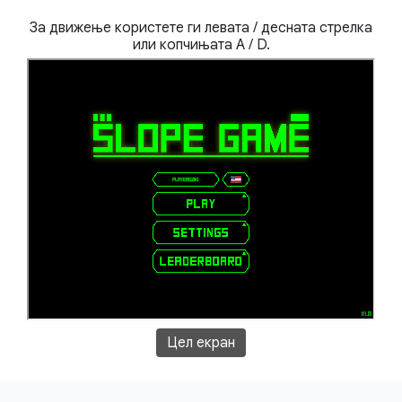
За движење користете ги левата / десната стрелка
или копчињата A / D.
Цел екран