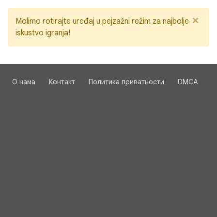
×
Molimo rotirajte uređaj u pejzažni režim za najbolje
iskustvo igranja!
О нама
Контакт
Политика приватности
DMCA