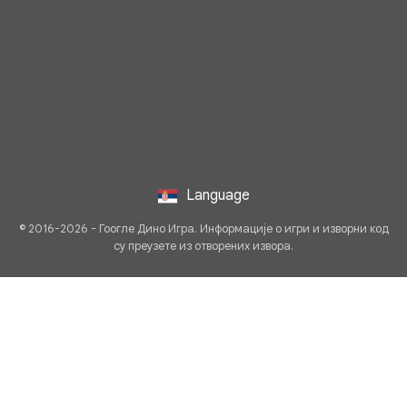
Language
© 2016-2026 - Гоогле Дино Игра. Информације о игри и изворни код
су преузете из отворених извора.