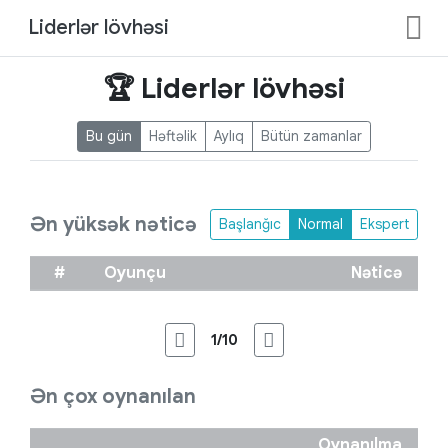
Liderlər lövhəsi
🏆 Liderlər lövhəsi
Bu gün
Həftəlik
Aylıq
Bütün zamanlar
Ən yüksək nəticə
Başlanğıc
Normal
Ekspert
#
Oyunçu
Nəticə
1/10
Ən çox oynanılan
Oynanılma