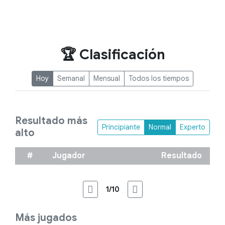
🏆 Clasificación
Hoy
Semanal
Mensual
Todos los tiempos
Resultado más
Principiante
Normal
Experto
alto
#
Jugador
Resultado
1/10
Más jugados