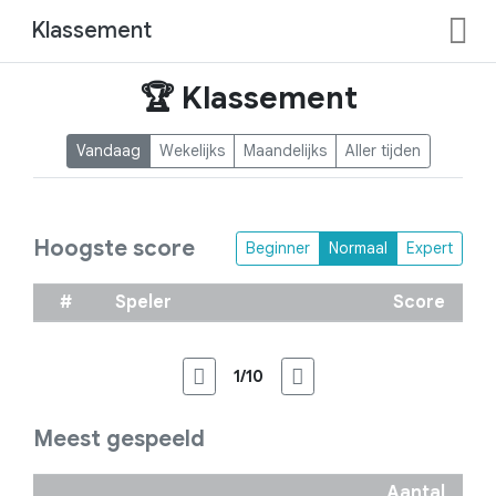
Klassement
🏆 Klassement
Vandaag
Wekelijks
Maandelijks
Aller tijden
Hoogste score
Beginner
Normaal
Expert
#
Speler
Score
1/10
Meest gespeeld
Aantal