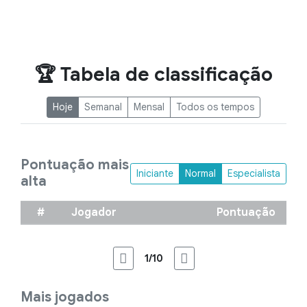
🏆 Tabela de classificação
Hoje
Semanal
Mensal
Todos os tempos
Pontuação mais
Iniciante
Normal
Especialista
alta
#
Jogador
Pontuação
1/10
Mais jogados