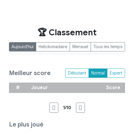
🏆 Classement
Aujourd'hui
Hebdomadaire
Mensuel
Tous les temps
Meilleur score
Débutant
Normal
Expert
#
Joueur
Score
1/10
Le plus joué