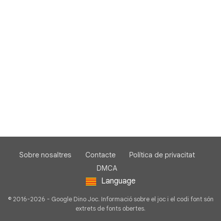
Sobre nosaltres
Contacte
Política de privacitat
DMCA
Language
© 2016-2026 - Google Dino Joc. Informació sobre el joc i el codi font són
extrets de fonts obertes.