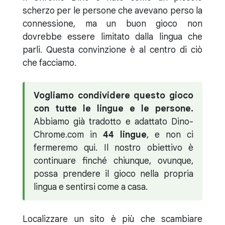
scherzo per le persone che avevano perso la
connessione, ma un buon gioco non
dovrebbe essere limitato dalla lingua che
parli. Questa convinzione è al centro di ciò
che facciamo.
Vogliamo condividere questo gioco
con tutte le lingue e le persone.
Abbiamo già tradotto e adattato Dino-
Chrome.com in
44 lingue
, e non ci
fermeremo qui. Il nostro obiettivo è
continuare finché chiunque, ovunque,
possa prendere il gioco nella propria
lingua e sentirsi come a casa.
Localizzare un sito è più che scambiare