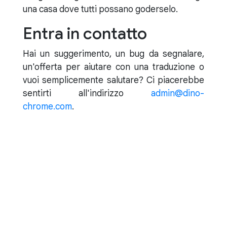
una casa dove tutti possano goderselo.
Entra in contatto
Hai un suggerimento, un bug da segnalare,
un'offerta per aiutare con una traduzione o
vuoi semplicemente salutare? Ci piacerebbe
sentirti all'indirizzo
admin@dino-
chrome.com
.