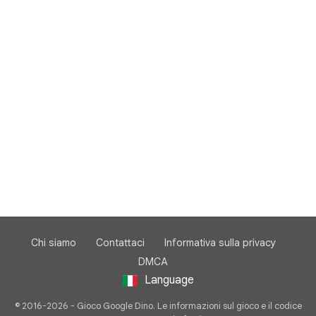
Chi siamo
Contattaci
Informativa sulla privacy
DMCA
Language
© 2016-2026 - Gioco Google Dino. Le informazioni sul gioco e il codice