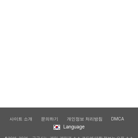
사이트 소개
문의하기
개인정보 처리방침
DMCA
Language