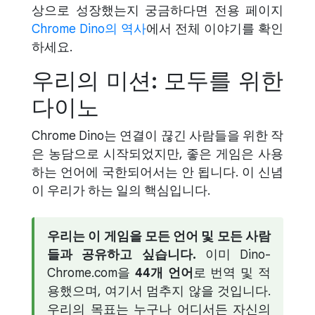
상으로 성장했는지 궁금하다면 전용 페이지
Chrome Dino의 역사
에서 전체 이야기를 확인
하세요.
우리의 미션: 모두를 위한
다이노
Chrome Dino는 연결이 끊긴 사람들을 위한 작
은 농담으로 시작되었지만, 좋은 게임은 사용
하는 언어에 국한되어서는 안 됩니다. 이 신념
이 우리가 하는 일의 핵심입니다.
우리는 이 게임을 모든 언어 및 모든 사람
들과 공유하고 싶습니다.
이미 Dino-
Chrome.com을
44개 언어
로 번역 및 적
용했으며, 여기서 멈추지 않을 것입니다.
우리의 목표는 누구나 어디서든 자신의