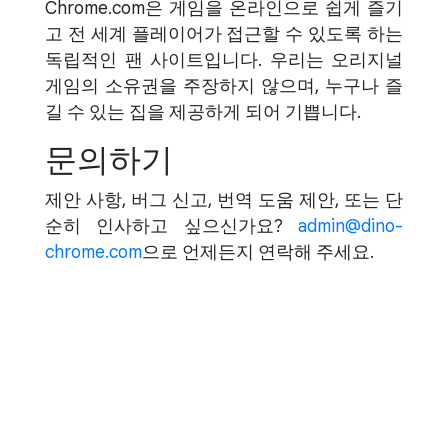
Chrome.com은 게임을 온라인으로 쉽게 즐기
고 전 세계 플레이어가 접근할 수 있도록 하는
독립적인 팬 사이트입니다. 우리는 오리지널
게임의 소유권을 주장하지 않으며, 누구나 즐
길 수 있는 집을 제공하게 되어 기쁩니다.
문의하기
제안 사항, 버그 신고, 번역 도움 제안, 또는 단
순히 인사하고 싶으신가요?
admin@dino-
chrome.com
으로 언제든지 연락해 주세요.