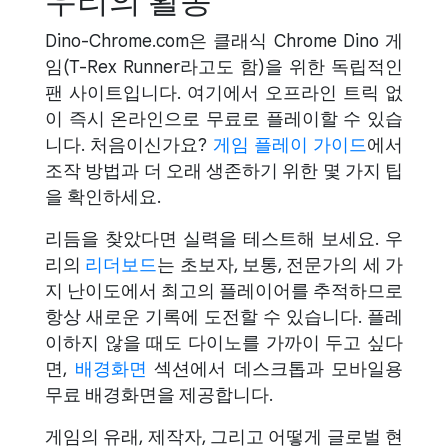
우리의 활동
Dino-Chrome.com은 클래식 Chrome Dino 게
임(T-Rex Runner라고도 함)을 위한 독립적인
팬 사이트입니다. 여기에서 오프라인 트릭 없
이 즉시 온라인으로 무료로 플레이할 수 있습
니다. 처음이신가요?
게임 플레이 가이드
에서
조작 방법과 더 오래 생존하기 위한 몇 가지 팁
을 확인하세요.
리듬을 찾았다면 실력을 테스트해 보세요. 우
리의
리더보드
는 초보자, 보통, 전문가의 세 가
지 난이도에서 최고의 플레이어를 추적하므로
항상 새로운 기록에 도전할 수 있습니다. 플레
이하지 않을 때도 다이노를 가까이 두고 싶다
면,
배경화면
섹션에서 데스크톱과 모바일용
무료 배경화면을 제공합니다.
게임의 유래, 제작자, 그리고 어떻게 글로벌 현