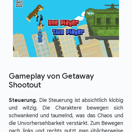
Gameplay von Getaway
Shootout
Steuerung.
Die Steuerung ist absichtlich klobig
und witzig. Die Charaktere bewegen sich
schwankend und taumelnd, was das Chaos und
die Unvorhersehbarkeit verstärkt. Zum Bewegen
nach links und rechts nutzt man üblicherweise