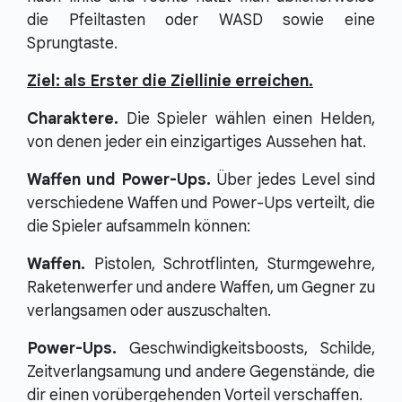
die Pfeiltasten oder WASD sowie eine
Sprungtaste.
Ziel: als Erster die Ziellinie erreichen.
Charaktere.
Die Spieler wählen einen Helden,
von denen jeder ein einzigartiges Aussehen hat.
Waffen und Power-Ups.
Über jedes Level sind
verschiedene Waffen und Power-Ups verteilt, die
die Spieler aufsammeln können:
Waffen.
Pistolen, Schrotflinten, Sturmgewehre,
Raketenwerfer und andere Waffen, um Gegner zu
verlangsamen oder auszuschalten.
Power-Ups.
Geschwindigkeitsboosts, Schilde,
Zeitverlangsamung und andere Gegenstände, die
dir einen vorübergehenden Vorteil verschaffen.