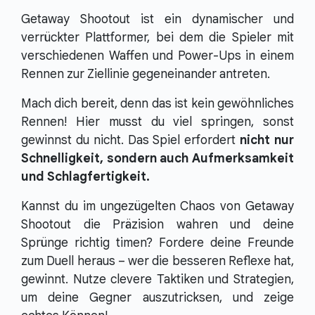
Getaway Shootout ist ein dynamischer und
verrückter Plattformer, bei dem die Spieler mit
verschiedenen Waffen und Power-Ups in einem
Rennen zur Ziellinie gegeneinander antreten.
Mach dich bereit, denn das ist kein gewöhnliches
Rennen! Hier musst du viel springen, sonst
gewinnst du nicht. Das Spiel erfordert
nicht nur
Schnelligkeit, sondern auch Aufmerksamkeit
und Schlagfertigkeit.
Kannst du im ungezügelten Chaos von Getaway
Shootout die Präzision wahren und deine
Sprünge richtig timen? Fordere deine Freunde
zum Duell heraus – wer die besseren Reflexe hat,
gewinnt. Nutze clevere Taktiken und Strategien,
um deine Gegner auszutricksen, und zeige