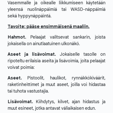
Vasemmalle ja oikealle liikkumiseen käytetään
yleensä nuolinäppäimiä tai WASD-näppäimiä
sekä hyppynäppäintä.
Tavoite: pääse ensimmäisenä maaliin.
Hahmot.
Pelaajat valitsevat sankarin, joista
jokaisella on ainutlaatuinen ulkonäkö.
Aseet ja lisävoimat.
Jokaiselle tasolle on
ripoteltu erilaisia aseita ja lisävoimia, joita pelaajat
voivat poimia:
Aseet.
Pistoolit, haulikot, rynnäkkökiväärit,
raketinheittimet ja muut aseet, joilla voi hidastaa
tai tuhota vastustajia.
Lisävoimat.
Kiihdytys, kilvet, ajan hidastus ja
muut esineet, jotka antavat väliaikaisen edun.