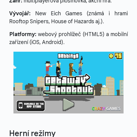
Žánr:
multiplayerová plošinovka, akční hra.
Vývojář:
New Eich Games (známá i hrami
Rooftop Snipers, House of Hazards aj.).
Platformy:
webový prohlížeč (HTML5) a mobilní
zařízení (iOS, Android).
Herní režimy