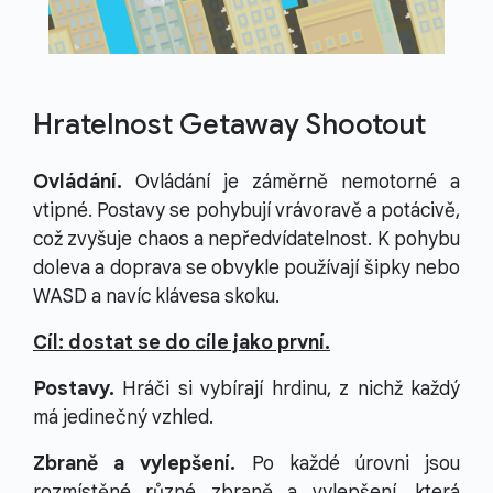
Hratelnost Getaway Shootout
Ovládání.
Ovládání je záměrně nemotorné a
vtipné. Postavy se pohybují vrávoravě a potácivě,
což zvyšuje chaos a nepředvídatelnost. K pohybu
doleva a doprava se obvykle používají šipky nebo
WASD a navíc klávesa skoku.
Cíl: dostat se do cíle jako první.
Postavy.
Hráči si vybírají hrdinu, z nichž každý
má jedinečný vzhled.
Zbraně a vylepšení.
Po každé úrovni jsou
rozmístěné různé zbraně a vylepšení, která