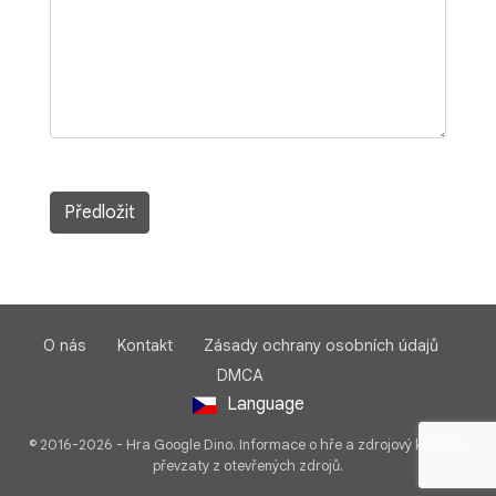
Předložit
O nás
Kontakt
Zásady ochrany osobních údajů
DMCA
Language
© 2016-2026 - Hra Google Dino. Informace o hře a zdrojový kód jsou
převzaty z otevřených zdrojů.