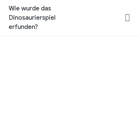
Wie wurde das
Dinosaurierspiel
erfunden?