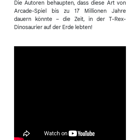
Die Autoren behaupten, dass diese Art von
Arcade-Spiel bis zu 17 Millionen Jahre
dauern könnte – die Zeit, in der T-Rex-
Dinosaurier auf der Erde lebten!