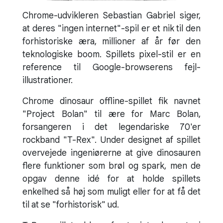
Chrome-udvikleren Sebastian Gabriel siger,
at deres "ingen internet"-spil er et nik til den
forhistoriske æra, millioner af år før den
teknologiske boom. Spillets pixel-stil er en
reference til Google-browserens fejl-
illustrationer.
Chrome dinosaur offline-spillet fik navnet
"Project Bolan" til ære for Marc Bolan,
forsangeren i det legendariske 70'er
rockband "T-Rex". Under designet af spillet
overvejede ingeniørerne at give dinosauren
flere funktioner som brøl og spark, men de
opgav denne idé for at holde spillets
enkelhed så høj som muligt eller for at få det
til at se "forhistorisk" ud.