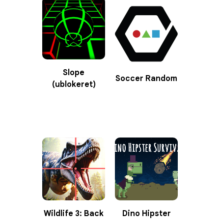
Slope
Soccer Random
(ublokeret)
Wildlife 3: Back
Dino Hipster