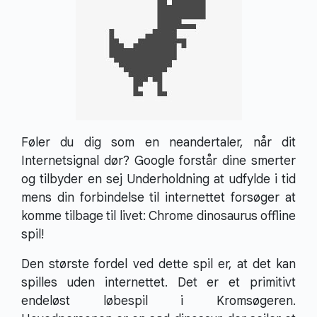
Føler du dig som en neandertaler, når dit
Internetsignal dør? Google forstår dine smerter
og tilbyder en sej Underholdning at udfylde i tid
mens din forbindelse til internettet forsøger at
komme tilbage til livet: Chrome dinosaurus offline
spil!
Den største fordel ved dette spil er, at det kan
spilles uden internettet. Det er et primitivt
endeløst løbespil i Kromsøgeren.