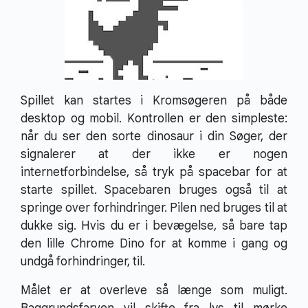
Spillet kan startes i Kromsøgeren på både
desktop og mobil. Kontrollen er den simpleste:
når du ser den sorte dinosaur i din Søger, der
signalerer at der ikke er nogen
internetforbindelse, så tryk på spacebar for at
starte spillet. Spacebaren bruges også til at
springe over forhindringer. Pilen ned bruges til at
dukke sig. Hvis du er i bevægelse, så bare tap
den lille Chrome Dino for at komme i gang og
undgå forhindringer, til.
Målet er at overleve så længe som muligt.