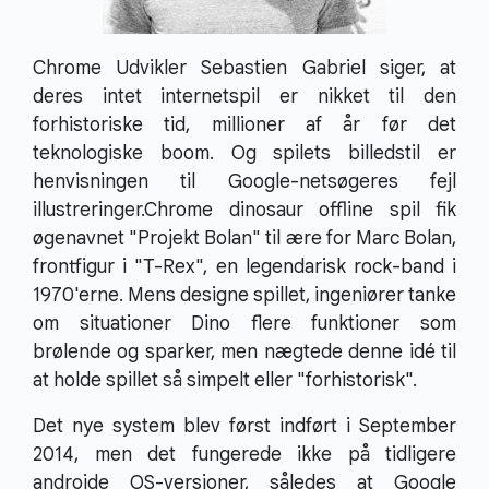
Chrome Udvikler Sebastien Gabriel siger, at
deres intet internetspil er nikket til den
forhistoriske tid, millioner af år før det
teknologiske boom. Og spilets billedstil er
henvisningen til Google-netsøgeres fejl
illustreringer.Chrome dinosaur offline spil fik
øgenavnet "Projekt Bolan" til ære for Marc Bolan,
frontfigur i "T-Rex", en legendarisk rock-band i
1970'erne. Mens designe spillet, ingeniører tanke
om situationer Dino flere funktioner som
brølende og sparker, men nægtede denne idé til
at holde spillet så simpelt eller "forhistorisk".
Det nye system blev først indført i September
2014, men det fungerede ikke på tidligere
androide OS-versioner, således at Google