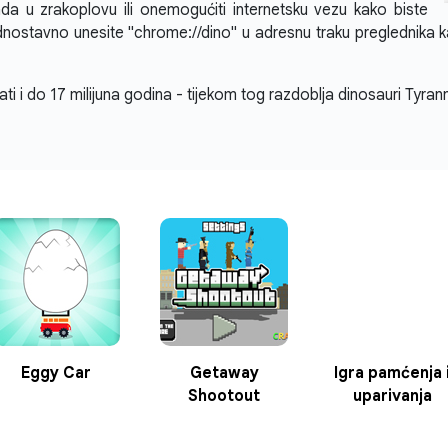
a u zrakoplovu ili onemogućiti internetsku vezu kako biste
dnostavno unesite "chrome://dino" u adresnu traku preglednika k
i i do 17 milijuna godina - tijekom tog razdoblja dinosauri Tyranno
Eggy Car
Getaway
Igra pamćenja 
Shootout
uparivanja