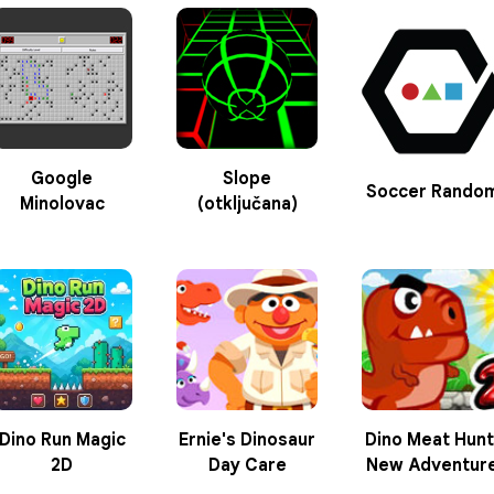
Google
Slope
Soccer Rando
Minolovac
(otključana)
Dino Run Magic
Ernie's Dinosaur
Dino Meat Hunt
2D
Day Care
New Adventur