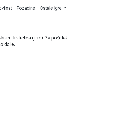
ovijest
Pozadine
Ostale Igre
knicu ili strelica gore). Za početak
a dolje.