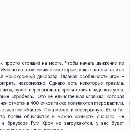
ак просто стоящий на месте. Чтобы начать движение по
Именно по этой причине некоторые пользователи так и не
ся монохромный динозавр. Главная особенность игры –
роиграть невозможно. Однако есть некоторые правила.
чков, нужно перепрыгивать препятствия в виде кактусов.
ание «пробела». Это не единственная клавиша, которая
нии отметки в 400 очков также появляются птеродактили.
озавр пригибается. Птиц можно и перепрыгнуть. Если Ти-
 то баллы обнуляются и можно начинать сначала. Не
ы в браузере Гугл Хром не загружаются, у вас будет
с монохромным тираннозавром.