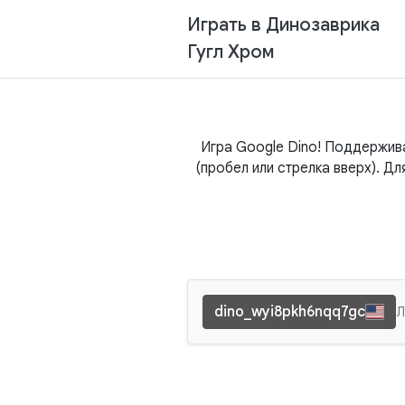
Играть в Динозаврика
Гугл Хром
Игра Google Dino! Поддержива
(пробел или стрелка вверх). Дл
dino_wyi8pkh6nqq7gc
Л