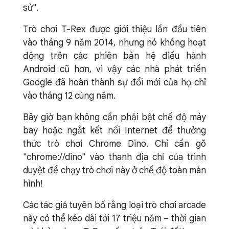
sử".
Trò chơi T-Rex được giới thiệu lần đầu tiên
vào tháng 9 năm 2014, nhưng nó không hoạt
động trên các phiên bản hệ điều hành
Android cũ hơn, vì vậy các nhà phát triển
Google đã hoàn thành sự đổi mới của họ chỉ
vào tháng 12 cùng năm.
Bây giờ bạn không cần phải bật chế độ máy
bay hoặc ngắt kết nối Internet để thưởng
thức trò chơi Chrome Dino. Chỉ cần gõ
"chrome://dino" vào thanh địa chỉ của trình
duyệt để chạy trò chơi này ở chế độ toàn màn
hình!
Các tác giả tuyên bố rằng loại trò chơi arcade
này có thể kéo dài tới 17 triệu năm – thời gian