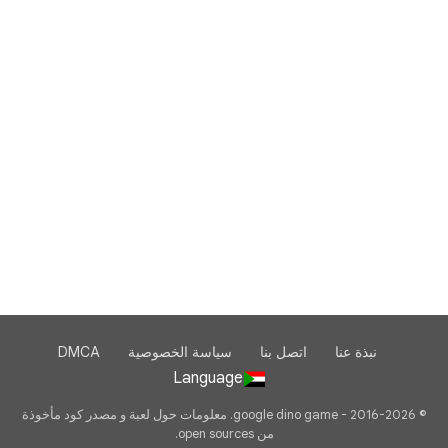
نبذة عنا
اتصل بنا
سياسة الخصوصية
DMCA
Language
© 2016-2026 - google dino game. معلومات حول لعبة و مصدر كود مأخوذة
من open sources.