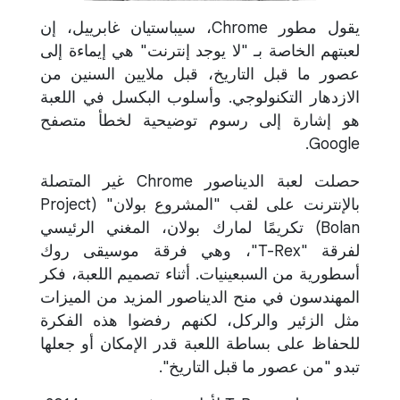
يقول مطور Chrome، سيباستيان غابرييل، إن
لعبتهم الخاصة بـ "لا يوجد إنترنت" هي إيماءة إلى
عصور ما قبل التاريخ، قبل ملايين السنين من
الازدهار التكنولوجي. وأسلوب البكسل في اللعبة
هو إشارة إلى رسوم توضيحية لخطأ متصفح
Google.
حصلت لعبة الديناصور Chrome غير المتصلة
بالإنترنت على لقب "المشروع بولان" (Project
Bolan) تكريمًا لمارك بولان، المغني الرئيسي
لفرقة "T-Rex"، وهي فرقة موسيقى روك
أسطورية من السبعينيات. أثناء تصميم اللعبة، فكر
المهندسون في منح الديناصور المزيد من الميزات
مثل الزئير والركل، لكنهم رفضوا هذه الفكرة
للحفاظ على بساطة اللعبة قدر الإمكان أو جعلها
تبدو "من عصور ما قبل التاريخ".