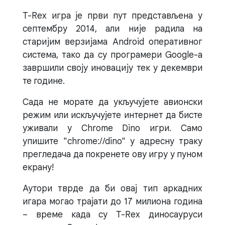
T-Rex игра је први пут представљена у
септембру 2014, али није радила на
старијим верзијама Android оперативног
система, тако да су програмери Google-а
завршили своју иновацију тек у декември
те године.
Сада не морате да укључујете авионски
режим или искључујете интернет да бисте
уживали у Chrome Dino игри. Само
упишите "chrome://dino" у адресну траку
прегледача да покренете ову игру у пуном
екрану!
Аутори тврде да би овај тип аркадних
игара могао трајати до 17 милиона година
– време када су T-Rex диносауруси