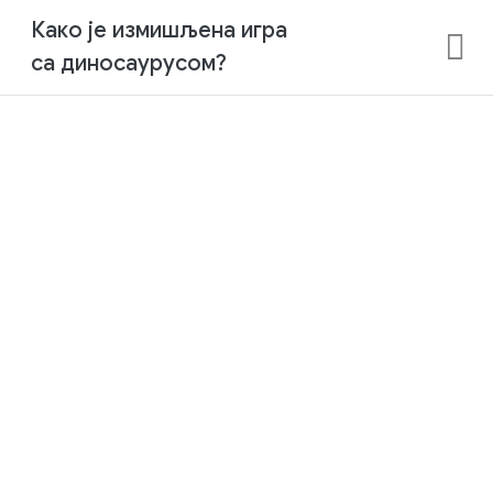
Како је измишљена игра
са диносаурусом?