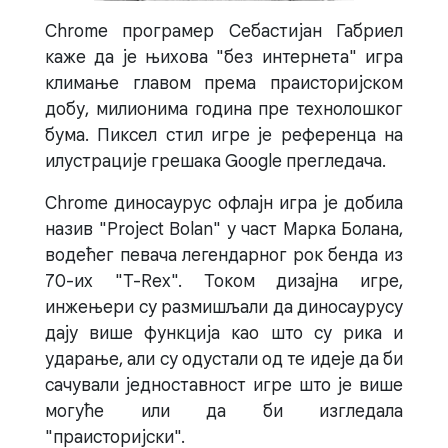
Chrome програмер Себастијан Габриел
каже да је њихова "без интернета" игра
климање главом према праисторијском
добу, милионима година пре технолошког
бума. Пиксел стил игре је референца на
илустрације грешака Google прегледача.
Chrome диносаурус офлајн игра је добила
назив "Project Bolan" у част Марка Болана,
водећег певача легендарног рок бенда из
70-их "T-Rex". Током дизајна игре,
инжењери су размишљали да диносаурусу
дају више функција као што су рика и
ударање, али су одустали од те идеје да би
сачували једноставност игре што је више
могуће или да би изгледала
"праисторијски".