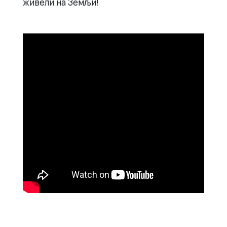
живели на Земљи!