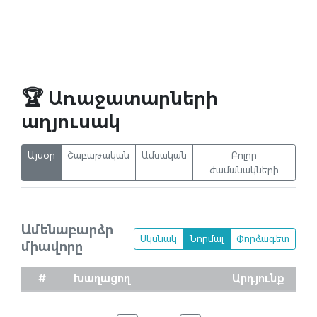
🏆 Առաջատարների
աղյուսակ
Այսօր
Շաբաթական
Ամսական
Բոլոր
ժամանակների
Ամենաբարձր
Սկսնակ
Նորմալ
Փորձագետ
միավորը
#
Խաղացող
Արդյունք