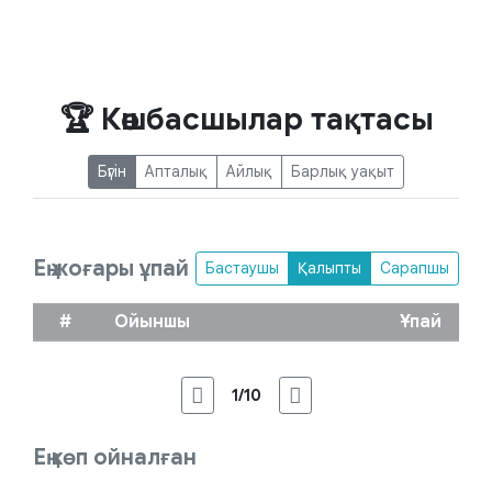
🏆 Көшбасшылар тақтасы
Бүгін
Апталық
Айлық
Барлық уақыт
Ең жоғары ұпай
Бастаушы
Қалыпты
Сарапшы
#
Ойыншы
Ұпай
1/10
Ең көп ойналған