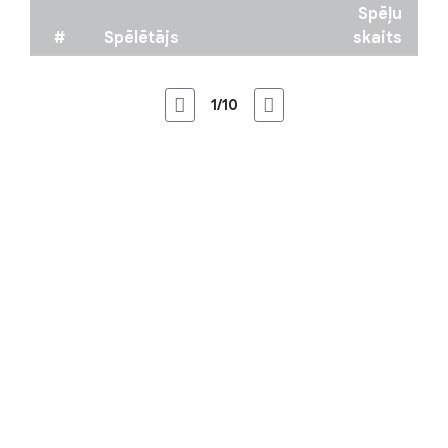
Spēļu
#
Spēlētājs
skaits
1/10