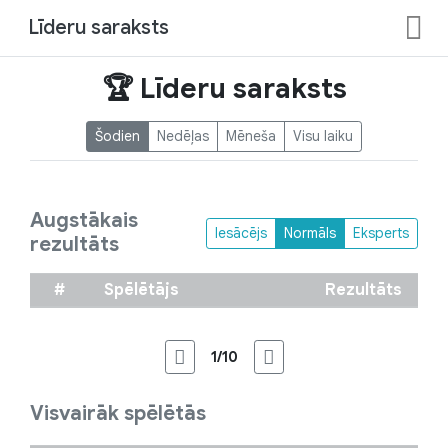
Līderu saraksts
🏆 Līderu saraksts
Šodien
Nedēļas
Mēneša
Visu laiku
Augstākais
Iesācējs
Normāls
Eksperts
rezultāts
#
Spēlētājs
Rezultāts
1/10
Visvairāk spēlētās