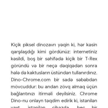
Kiçik piksel dinozavrı yəqin ki, hər kəsin
qarşılaşdığı kimi gördünüz: internetiniz
kəsildi, boş bir səhifədə kiçik bir T-Rex
göründü və bir neçə dəqiqədən sonra
hələ də kaktusların üstündən tullanırdınız.
Dino-Chrome.com bir sadə səbəbdən
mövcuddur: bu andan zövq almaq üçün
bağlantınızı itirməli deyilsiniz. Chrome
Dino-nu onlayn təqdim edirik ki, istənilən
vaxt, istənilən cihazda, heç bir