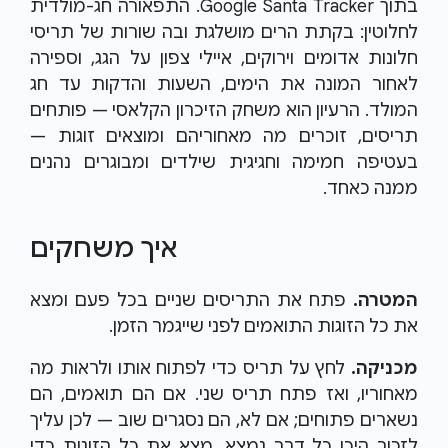
בתוך Google Santa Tracker. התפאורה חג-מולדית
לחלוטין: בקתת הרים מושלגת ובה שורות של תריסי
חלונות אדומים וירוקים, איילי צפון על הגג, וספירה
לאחור המונה את הימים, השעות והדקות עד חג
המולד. הרעיון הוא משחק הזיכרון הקלאסי — פותחים
תריסים, זוכרים מה מאחוריהם ומוצאים זוגות —
בעטיפה חמימה וחגיגית שילדים ומבוגרים נהנים
ממנה כאחד.
איך משחקים
המטרה.
פתח את התריסים שניים בכל פעם ומצא
את כל הזוגות התואמים לפני שייגמר הזמן.
מכניקה.
לחץ על תריס כדי לפתוח אותו ולראות מה
מאחוריו, ואז פתח תריס שני. אם הם תואמים, הם
נשארים פתוחים; אם לא, הם נסגרים שוב — לכן עליך
לזכור היכן כל דבר נמצא. מצא את כל הזוגות כדי