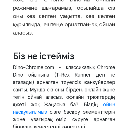
режиміне шығарамыз, осылайша сіз
оны кез келген уақытта, кез келген
құрылғыда, ештеңе орнатпай-ақ ойнай
аласыз.
Біз не істейміз
Dino-Chrome.com - классикалық Chrome
Dino ойынына (T-Rex Runner деп те
аталады) арналған тәуелсіз жанкүйерлер
сайты. Мұнда сіз оны бірден, онлайн және
тегін ойнай аласыз, офлайн трюктердің
қажеті жоқ. Жаңасыз ба? Біздің
ойын
нұсқаулығымыз
сізге басқару элементтерін
және ұзағырақ өмір сүруге арналған
бірнеше кеңестерді көрсетеді.