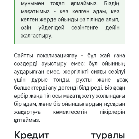
мұнымен тоқтап қалмаймыз. Біздің
мақсатымыз - кез келген адам, кез
келген жерде ойынды өз тілінде алып,
өзін үйдегідей сезінгенге дейін
жалғастыру.
Сайтты локализациялау - бұл жай ғана
сөздерді ауыстыру емес: бұл ойынның
аударылған емес, жергілікті сияқты сезілуі
үшін дұрыс тонды, рухты және ұсақ
бөлшектерді алу дегенді білдіреді. Біз қосқан
әрбір жаңа тіл осы мақсатқа жету жолындағы
бір қадам, және біз ойыншылардың нұсқасын
жақсартуға көмектесетін пікірлерін
құптаймыз.
Кредит туралы