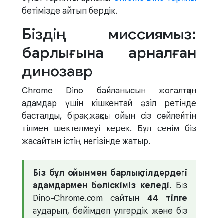
бетімізде айтып бердік.
Біздің миссиямыз:
барлығына арналған
динозавр
Chrome Dino байланысын жоғалтқан
адамдар үшін кішкентай әзіл ретінде
басталды, бірақ жақсы ойын сіз сөйлейтін
тілмен шектелмеуі керек. Бұл сенім біз
жасайтын істің негізінде жатыр.
Біз бұл ойынмен барлық тілдердегі
адамдармен бөліскіміз келеді.
Біз
Dino-Chrome.com сайтын
44 тілге
аударып, бейімдеп үлгердік және біз