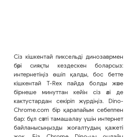
Сіз кішкентай пиксельді динозаврмен
бәрі сияқты кездескен боларсыз:
интернетіңіз өшіп қалды, бос бетте
кішкентай T-Rex пайда болды және
бірнеше минуттан кейін сіз әлі де
кактустардан секіріп жүрдіңіз. Dino-
Chrome.com бір қарапайым себеппен
бар: бұл сәтті тамашалау үшін интернет
байланысыңызды жоғалтудың қажеті
жоқ. Біз Chrome Dino-ны онлайн