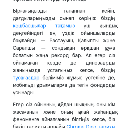
Ырғағыңызды тапқаннан кейін,
дағдыларыңызды сынап көріңіз: біздің
көшбасшылар тақтамыз
үш қиындық
деңгейіндегі ең үздік ойыншыларды
бақылайды — Бастауыш, Қалыпты және
Сарапшы — сондықтан әрқашан қууға
болатын жаңа рекорд бар. Ал егер сіз
ойнамаған кезде де динозаврды
жаныңызда ұстағыңыз келсе, біздің
тұсқағаздар
бөліміміз жұмыс үстеліне де,
мобильді құрылғыларға да тегін фондарды
ұсынады.
Егер сіз ойынның қайдан шыққанын, оны кім
жасағанын және оның қалай жаһандық
феноменге айналғанын білгіңіз келсе, біз
бүкіл тарихты арнайы
Chrome Dino тарихы