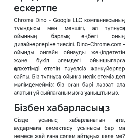
ескертпе
Chrome Dino - Google LLC компаниясының
туындысы мен меншігі, ал түпнұсқа
ойынның барлық еңбегі оның
дизайнерлеріне тиесілі. Dino-Chrome.com -
ойынды онлайн ойнауды жеңілдететін
және бүкіл әлемдегі ойыншыларға
қолжетімді ететін тәуелсіз жанкүйерлер
сайты. Біз түпнұсқа ойынға иелік етеміз деп
мәлімдемейміз; біз оған бәрі ләззат ала
алатын үй сыйлағанымызға қуаныштымыз.
Бізбен хабарласыңыз
Сізде ұсыныс, хабарланатын қате,
аудармаға көмектесу ұсынысы бар ма
немесе жай ғана сәлем айтқыңыз келе ме?