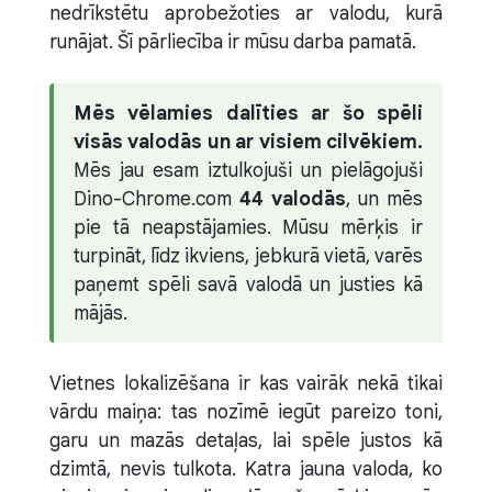
nedrīkstētu aprobežoties ar valodu, kurā
runājat. Šī pārliecība ir mūsu darba pamatā.
Mēs vēlamies dalīties ar šo spēli
visās valodās un ar visiem cilvēkiem.
Mēs jau esam iztulkojuši un pielāgojuši
Dino-Chrome.com
44 valodās
, un mēs
pie tā neapstājamies. Mūsu mērķis ir
turpināt, līdz ikviens, jebkurā vietā, varēs
paņemt spēli savā valodā un justies kā
mājās.
Vietnes lokalizēšana ir kas vairāk nekā tikai
vārdu maiņa: tas nozīmē iegūt pareizo toni,
garu un mazās detaļas, lai spēle justos kā
dzimtā, nevis tulkota. Katra jauna valoda, ko