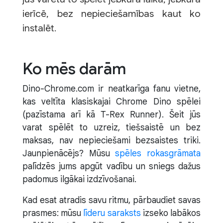
ierīcē, bez nepieciešamības kaut ko
instalēt.
Ko mēs darām
Dino-Chrome.com ir neatkarīga fanu vietne,
kas veltīta klasiskajai Chrome Dino spēlei
(pazīstama arī kā T-Rex Runner). Šeit jūs
varat spēlēt to uzreiz, tiešsaistē un bez
maksas, nav nepieciešami bezsaistes triki.
Jaunpienācējs? Mūsu
spēles rokasgrāmata
palīdzēs jums apgūt vadību un sniegs dažus
padomus ilgākai izdzīvošanai.
Kad esat atradis savu ritmu, pārbaudiet savas
prasmes: mūsu
līderu saraksts
izseko labākos