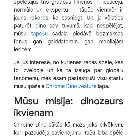
spēlētājus trīs grūtības līmeņos — iesācēju,
normālo un ekspertu — tāpēc vienmēr ir
jauns rekords, ko sasniegt. Un, ja vēlaties
paturēt dino sev tuvumā, kad nespēlējat,
mūsu
tapešu
sadaļa piedāvā bezmaksas
fonus gan galddatoram, gan mobilajām
ierīcēm.
Ja jūs interesē, no kurienes radās spēle, kas
to izveidoja un kā tā izauga par globālu
fenomenu, mēs esam pastāstījuši visu stāstu
mūsu īpašajā
Chrome Dino vēsture
lapā.
Mūsu misija: dinozaurs
ikvienam
Chrome Dino sākās kā mazs joks cilvēkiem,
kuri pazaudēja savienojumu, taču laba spēle