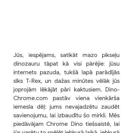
Jūs, iespējams, satikāt mazo pikseļu
dinozauru tāpat kā visi pārējie: jūsu
internets pazuda, tukšā lapā parādījās
sīks T-Rex, un dažas minūtes vēlāk jūs
joprojām lēkājāt pāri kaktusiem. Dino-
Chrome.com pastāv viena vienkārša
iemesla dēļ: jums nevajadzētu zaudēt
savienojumu, lai izbaudītu šo mirkli. Mēs
piedāvājam Chrome Dino tiešsaistē, lai
jūs varētu to spēlēt jebkurā laikā, jebkurā