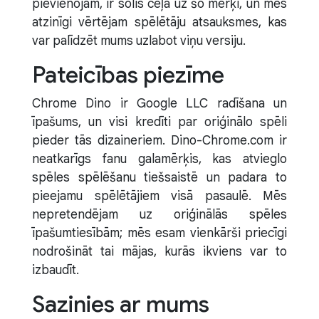
pievienojam, ir solis ceļā uz šo mērķi, un mēs
atzinīgi vērtējam spēlētāju atsauksmes, kas
var palīdzēt mums uzlabot viņu versiju.
Pateicības piezīme
Chrome Dino ir Google LLC radīšana un
īpašums, un visi kredīti par oriģinālo spēli
pieder tās dizaineriem. Dino-Chrome.com ir
neatkarīgs fanu galamērķis, kas atvieglo
spēles spēlēšanu tiešsaistē un padara to
pieejamu spēlētājiem visā pasaulē. Mēs
nepretendējam uz oriģinālās spēles
īpašumtiesībām; mēs esam vienkārši priecīgi
nodrošināt tai mājas, kurās ikviens var to
izbaudīt.
Sazinies ar mums