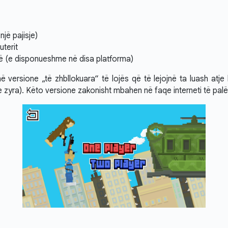
një pajisje)
uterit
rë (e disponueshme në disa platforma)
ë versione „të zhbllokuara“ të lojës që të lejojnë ta luash atje 
e zyra). Këto versione zakonisht mbahen në faqe interneti të palë