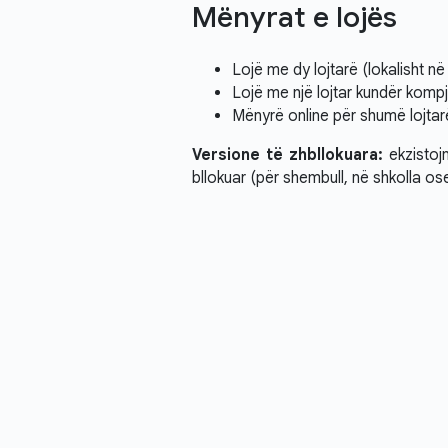
Mënyrat e lojës
Lojë me dy lojtarë (lokalisht në 
Lojë me një lojtar kundër kompj
Mënyrë online për shumë lojta
Versione të zhbllokuara:
ekzistojn
bllokuar (për shembull, në shkolla os