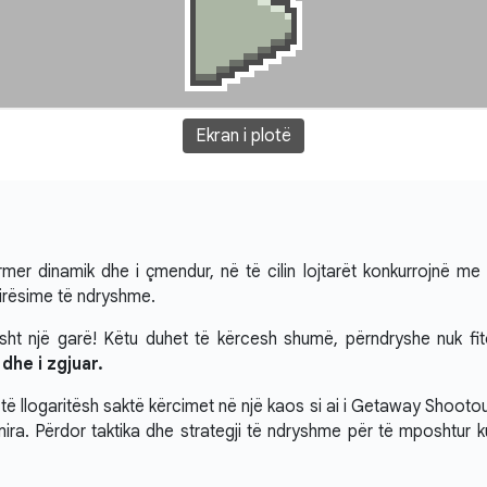
Ekran i plotë
r dinamik dhe i çmendur, në të cilin lojtarët konkurrojnë me një
mirësime të ndryshme.
sht një garë! Këtu duhet të kërcesh shumë, përndryshe nuk fit
he i zgjuar.
 të llogaritësh saktë kërcimet në një kaos si ai i Getaway Shootout
mira. Përdor taktika dhe strategji të ndryshme për të mposhtur k