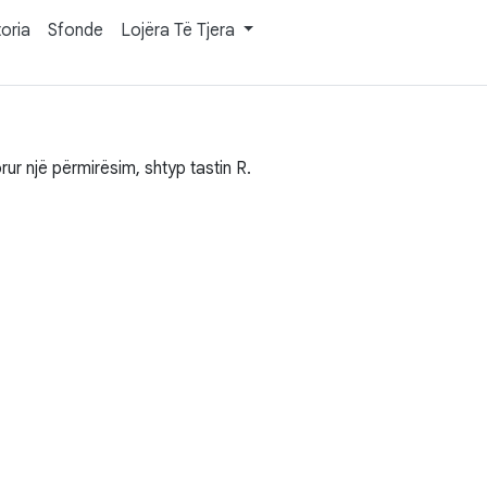
toria
Sfonde
Lojëra Të Tjera
ur një përmirësim, shtyp tastin R.