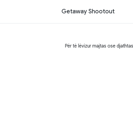
Getaway Shootout
Për të lëvizur majtas ose djathta