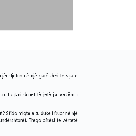
ri-tjetrin në një garë deri te vija e
on. Lojtari duhet të jetë
jo vetëm i
? Sfido miqtë e tu duke i ftuar në një
undërshtarët. Trego aftësi të vërtetë