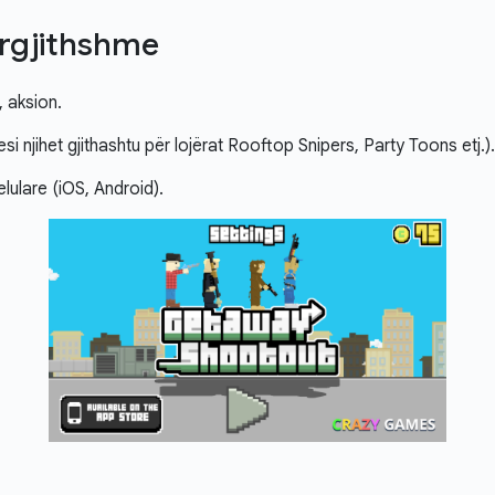
ërgjithshme
 aksion.
 njihet gjithashtu për lojërat Rooftop Snipers, Party Toons etj.).
elulare (iOS, Android).