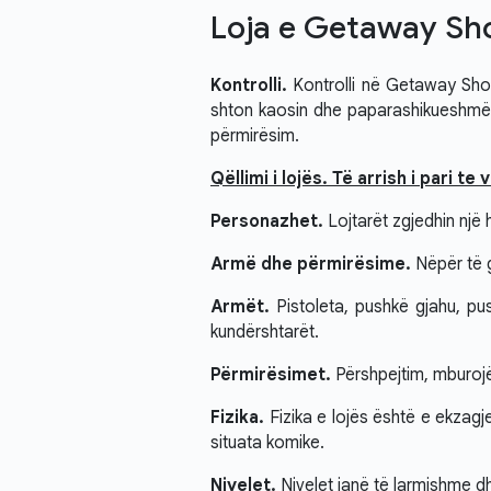
Loja e Getaway Sh
Kontrolli.
Kontrolli në Getaway Shoo
shton kaosin dhe paparashikueshmëri
përmirësim.
Qëllimi i lojës. Të arrish i pari te vi
Personazhet.
Lojtarët zgjedhin një 
Armë dhe përmirësime.
Nëpër të g
Armët.
Pistoleta, pushkë gjahu, pu
kundërshtarët.
Përmirësimet.
Përshpejtim, mburojë
Fizika.
Fizika e lojës është e ekzagj
situata komike.
Nivelet.
Nivelet janë të larmishme dh