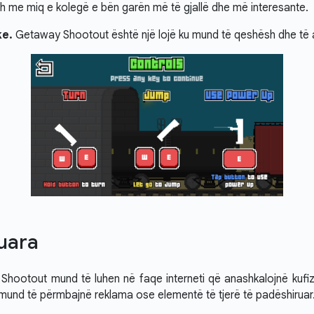
h me miq e kolegë e bën garën më të gjallë dhe më interesante.
ke.
Getaway Shootout është një lojë ku mund të qeshësh dhe të
kuara
Shootout mund të luhen në faqe interneti që anashkalojnë kufizi
 mund të përmbajnë reklama ose elementë të tjerë të padëshiruar