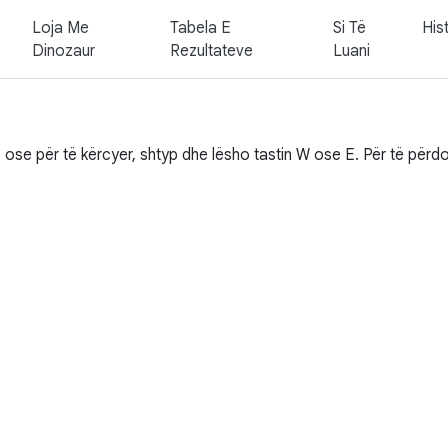
Loja Me
Tabela E
Si Të
His
Dinozaur
Rezultateve
Luani
s ose për të kërcyer, shtyp dhe lësho tastin W ose E. Për të përdor