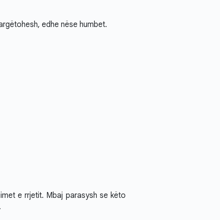
 argëtohesh, edhe nëse humbet.
met e rrjetit. Mbaj parasysh se këto
.