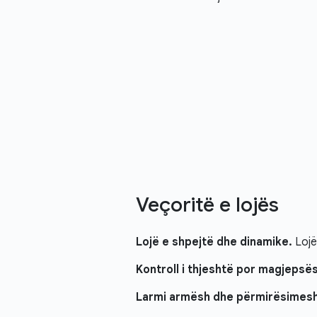
Veçoritë e lojës
Lojë e shpejtë dhe dinamike.
Lojër
Kontroll i thjeshtë por magjepsës
Larmi armësh dhe përmirësimesh