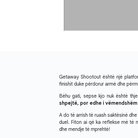
Getaway Shootout është një platforme
finishit duke përdorur armë dhe për
Bëhu gati, sepse kjo nuk është thje
shpejtë, por edhe i vëmendshëm d
A do të arrish të ruash saktësinë dhe
duel. Fiton ai që ka reflekse më të 
dhe mendje të mprehtë!