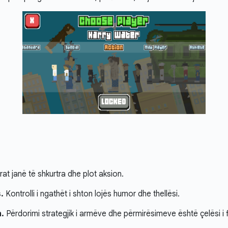
at janë të shkurtra dhe plot aksion.
.
Kontrolli i ngathët i shton lojës humor dhe thellësi.
.
Përdorimi strategjik i armëve dhe përmirësimeve është çelësi i f