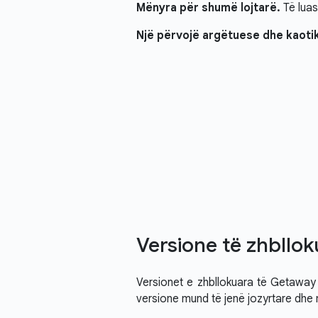
Mënyra për shumë lojtarë.
Të luas
Një përvojë argëtuese dhe kaoti
Versione të zhbllo
Versionet e zhbllokuara të Getaway 
versione mund të jenë jozyrtare dhe