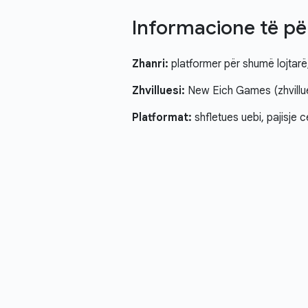
Informacione të p
Zhanri:
platformer për shumë lojtarë,
Zhvilluesi:
New Eich Games (zhvilluesi
Platformat:
shfletues uebi, pajisje c