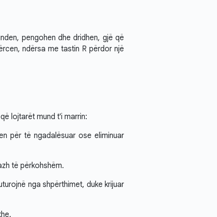
unden, pengohen dhe dridhen, gjë që
ërcen, ndërsa me tastin R përdor një
 lojtarët mund t'i marrin:
en për të ngadalësuar ose eliminuar
tazh të përkohshëm.
urojnë nga shpërthimet, duke krijuar
the.