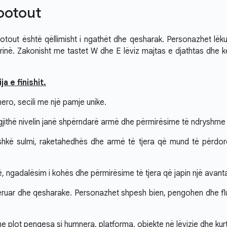
ootout
tout është qëllimisht i ngathët dhe qesharak. Personazhet lëk
në. Zakonisht me tastet W dhe E lëviz majtas e djathtas dhe k
ja e finishit.
hero, secili me një pamje unike.
jithë nivelin janë shpërndarë armë dhe përmirësime të ndryshme që
shkë sulmi, raketahedhës dhe armë të tjera që mund të përdor
, ngadalësim i kohës dhe përmirësime të tjera që japin një avan
eruar dhe qesharake. Personazhet shpesh bien, pengohen dhe flut
e plot pengesa si humnera, platforma, objekte në lëvizje dhe kur