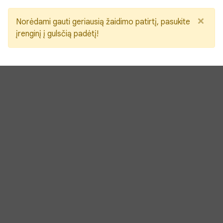
×
Norėdami gauti geriausią žaidimo patirtį, pasukite
įrenginį į gulsčią padėtį!