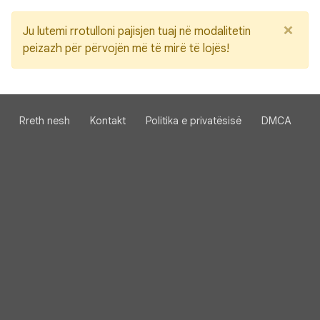
×
Ju lutemi rrotulloni pajisjen tuaj në modalitetin
peizazh për përvojën më të mirë të lojës!
Rreth nesh
Kontakt
Politika e privatësisë
DMCA