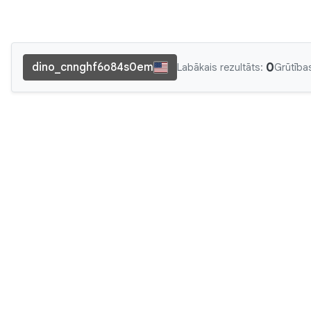
0
dino_cnnghf6o84s0em
Labākais rezultāts:
Grūtība