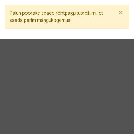
×
Palun pöörake seade rõhtpaigutusrežiimi, et
saada parim mängukogemus!