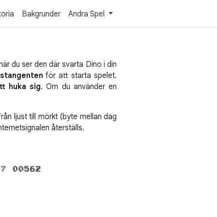
toria
Bakgrunder
Andra Spel
är du ser den där svarta Dino i din
gstangenten
för att starta spelet.
tt huka sig
. Om du använder en
ån ljust till mörkt (byte mellan dag
ternetsignalen återställs.