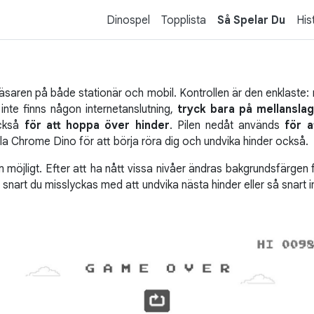
Dinospel
Topplista
Så Spelar Du
His
aren på både stationär och mobil. Kontrollen är den enklaste: n
inte finns någon internetanslutning,
tryck bara på mellansla
också
för att hoppa över hinder
. Pilen nedåt används
för a
lla Chrome Dino för att börja röra dig och undvika hinder också.
möjligt. Efter att ha nått vissa nivåer ändras bakgrundsfärgen fr
snart du misslyckas med att undvika nästa hinder eller så snart in