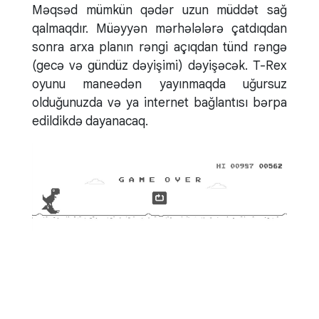
Məqsəd mümkün qədər uzun müddət sağ
qalmaqdır. Müəyyən mərhələlərə çatdıqdan
sonra arxa planın rəngi açıqdan tünd rəngə
(gecə və gündüz dəyişimi) dəyişəcək. T-Rex
oyunu maneədən yayınmaqda uğursuz
olduğunuzda və ya internet bağlantısı bərpa
edildikdə dayanacaq.