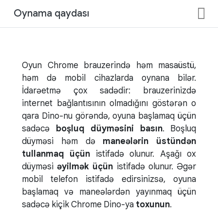
Oynama qaydası
Oyun Chrome brauzerində həm masaüstü,
həm də mobil cihazlarda oynana bilər.
İdarəetmə çox sadədir: brauzerinizdə
internet bağlantısının olmadığını göstərən o
qara Dino-nu görəndə, oyuna başlamaq üçün
sadəcə
boşluq düyməsini basın
. Boşluq
düyməsi həm də
maneələrin üstündən
tullanmaq üçün
istifadə olunur. Aşağı ox
düyməsi
əyilmək üçün
istifadə olunur. Əgər
mobil telefon istifadə edirsinizsə, oyuna
başlamaq və maneələrdən yayınmaq üçün
sadəcə kiçik Chrome Dino-ya
toxunun
.