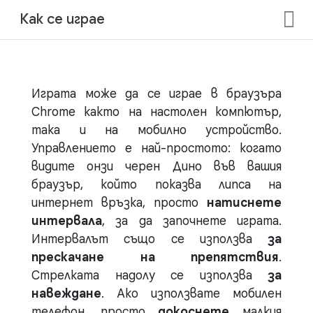
Как се играе
Играта може да се играе в браузъра
Chrome както на настолен компютър,
така и на мобилно устройство.
Управлението е най-простото: когато
видите онзи черен Дино във вашия
браузър, който показва липса на
интернет връзка, просто
натиснете
интервала
, за да започнете играта.
Интервалът също се използва
за
прескачане на препятствия
.
Стрелката надолу се използва
за
навеждане
. Ако използвате мобилен
телефон, просто
докоснете
малкия