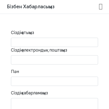
Бізбен Хабарласыңыз
Сіздің атыңыз
Сіздің электрондық поштаңыз
Пән
Сіздің хабарламаңыз