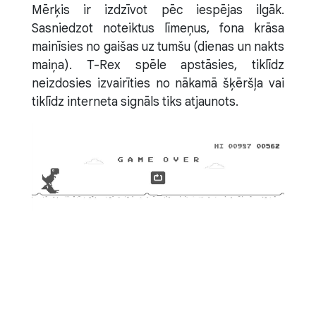
Mērķis ir izdzīvot pēc iespējas ilgāk.
Sasniedzot noteiktus līmeņus, fona krāsa
mainīsies no gaišas uz tumšu (dienas un nakts
maiņa). T-Rex spēle apstāsies, tiklīdz
neizdosies izvairīties no nākamā šķēršļa vai
tiklīdz interneta signāls tiks atjaunots.