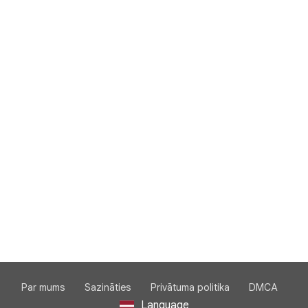
Par mums
Sazināties
Privātuma politika
DMCA
Language