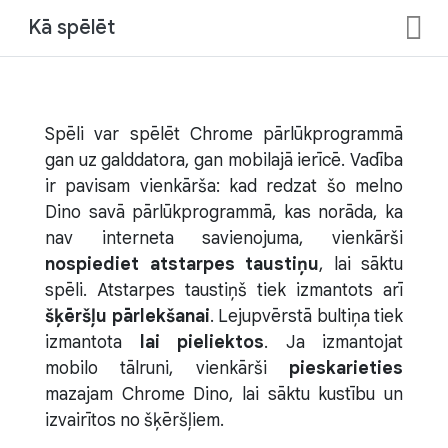
Kā spēlēt
Spēli var spēlēt Chrome pārlūkprogrammā
gan uz galddatora, gan mobilajā ierīcē. Vadība
ir pavisam vienkārša: kad redzat šo melno
Dino savā pārlūkprogrammā, kas norāda, ka
nav interneta savienojuma, vienkārši
nospiediet atstarpes taustiņu
, lai sāktu
spēli. Atstarpes taustiņš tiek izmantots arī
šķēršļu pārlekšanai
. Lejupvērstā bultiņa tiek
izmantota
lai pieliektos
. Ja izmantojat
mobilo tālruni, vienkārši
pieskarieties
mazajam Chrome Dino, lai sāktu kustību un
izvairītos no šķēršļiem.