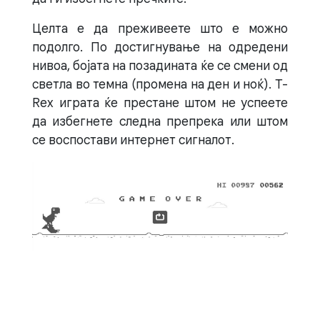
Целта е да преживеете што е можно
подолго. По достигнување на одредени
нивоа, бојата на позадината ќе се смени од
светла во темна (промена на ден и ноќ). T-
Rex играта ќе престане штом не успеете
да избегнете следна препрека или штом
се воспостави интернет сигналот.