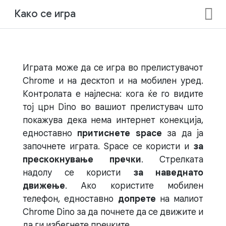
Како се игра
Играта може да се игра во прелистувачот
Chrome и на десктоп и на мобилен уред.
Контролата е најлесна: кога ќе го видите
тој црн Dino во вашиот прелистувач што
покажува дека нема интернет конекција,
едноставно
притиснете space
за да ја
започнете играта. Space се користи и
за
прескокнување пречки
. Стрелката
надолу се користи
за наведнато
движење
. Ако користите мобилен
телефон, едноставно
допрете
на малиот
Chrome Dino за да почнете да се движите и
да ги избегнете пречките.