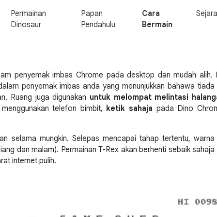
Permainan
Papan
Cara
Sejar
Dinosaur
Pendahulu
Bermain
dalam penyemak imbas Chrome pada desktop dan mudah alih. 
m dalam penyemak imbas anda yang menunjukkan bahawa tiada
n. Ruang juga digunakan
untuk melompat melintasi halang
a menggunakan telefon bimbit,
ketik sahaja
pada Dino Chrome
an selama mungkin. Selepas mencapai tahap tertentu, warna 
iang dan malam). Permainan T-Rex akan berhenti sebaik sahaj
at internet pulih.