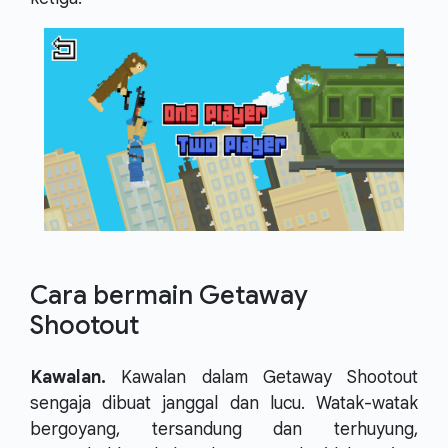
Cara bermain Getaway
Shootout
Kawalan.
Kawalan dalam Getaway Shootout
sengaja dibuat janggal dan lucu. Watak-watak
bergoyang, tersandung dan terhuyung,