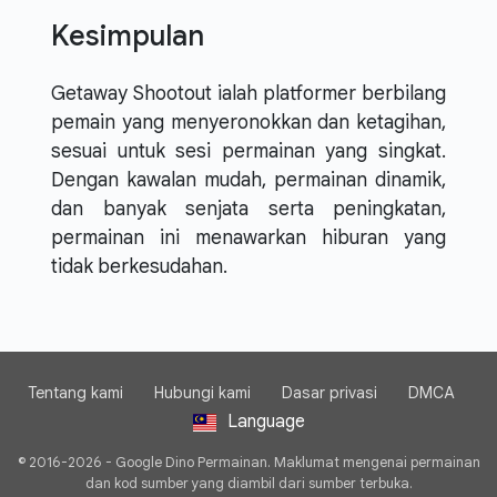
Kesimpulan
Getaway Shootout ialah platformer berbilang
pemain yang menyeronokkan dan ketagihan,
sesuai untuk sesi permainan yang singkat.
Dengan kawalan mudah, permainan dinamik,
dan banyak senjata serta peningkatan,
permainan ini menawarkan hiburan yang
tidak berkesudahan.
Tentang kami
Hubungi kami
Dasar privasi
DMCA
Language
© 2016-2026 - Google Dino Permainan. Maklumat mengenai permainan
dan kod sumber yang diambil dari sumber terbuka.