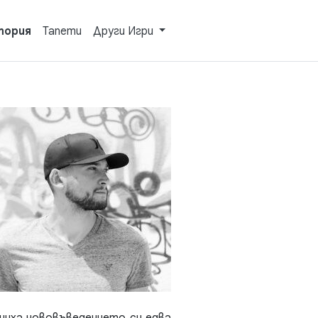
тория
Тапети
Други Игри
шиха нововъведението си едва