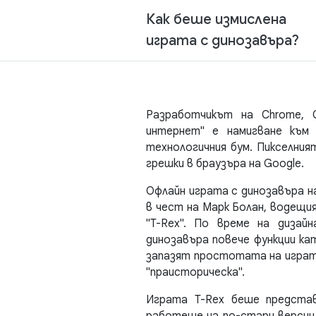
Как беше измислена
играта с динозавъра?
Разработчикът на Chrome, С
интернет" е намигване към 
технологичния бум. Пикселния
грешки в браузъра на Google.
Офлайн играта с динозавъра на
в чест на Марк Болан, водещи
"T-Rex". По време на дизай
динозавъра повече функции кат
запазят простотата на играта
"праисторическа".
Играта T-Rex беше представ
работеше на по-стари версии