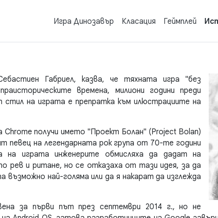
Игра Динозавър
Класация
Геймплей
Ис
ебастиен Габриел, казва, че тяхната игра "без
праисторическите времена, милиони години преди
т стил на играта е препратка към илюстрациите на
 Chrome получи името "Проект Болан" (Project Bolan)
ят певец на легендарната рок група от 70-те години
на на играта инженерите обмисляха да дадат на
о рев и ритане, но се отказаха от тази идея, за да
 възможно най-голяма или да я накарат да изглежда
ена за първи път през септември 2014 г., но не
 на Android OS, затова разработчиците на Google завър