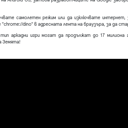
ючвате самолетен режим или да изключвате интернет, 
"chrome://dino" в адресната лента на браузъра, за да ста
тип аркадни игри могат да продължат до 17 милиона г
а Земята!