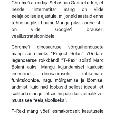
Chrome'i arendaja Sebastian Gabriel ütleb, et
nende "internetita" mäng on viide
eelajaloolisele ajastule, miljoneid aastaid enne
tehnoloogilist buumi. Mängu pikslilaadne stiil
on viide Google'i brauseri
veaillustratsioonidele.
Chrome'i dinosauruse võrguühenduseta
mäng sai nimeks "Project Bolan" 70ndate
legendaarse rokkbändi "T-Rex" solisti Marc
Bolani auks. Mängu kujundamisel kaalusid
insenerid dinosaurusele rohkemate
funktsioonide, nagu möirgamise ja löömise,
andmist, kuid nad loobusid sellest ideest, et
säilitada mängu lihtsus nii palju kui võimalik või
muuta see "eelajalooliseks".
T-Rexi mäng võeti esmakordselt kasutusele