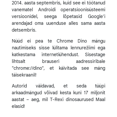
2014. aasta septembris, kuid see ei töötanud
vanematel Androidi operatsioonisüsteemi
versioonidel, seega lõpetasid Google'i
arendajad oma uuenduse alles sama aasta
detsembris.
Nüüd ei pea te Chrome Dino mängu
nautimiseks sisse lülitama lennurežiimi ega
katkestama internetiühendust. Sisestage
lihtsalt brauseri aadressiribale
"chrome://dino", et käivitada see mäng
täisekraanil!
Autorid väidavad, et seda tüüpi
arkaadmängud võivad kesta kuni 17 miljonit
aastat – aeg, mil T-Rexi dinosaurused Maal
elasid!