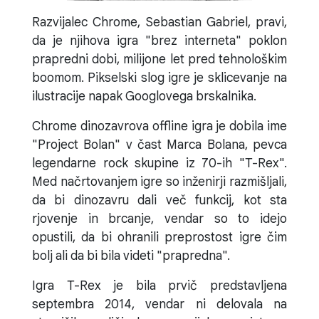
Razvijalec Chrome, Sebastian Gabriel, pravi,
da je njihova igra "brez interneta" poklon
prapredni dobi, milijone let pred tehnološkim
boomom. Pikselski slog igre je sklicevanje na
ilustracije napak Googlovega brskalnika.
Chrome dinozavrova offline igra je dobila ime
"Project Bolan" v čast Marca Bolana, pevca
legendarne rock skupine iz 70-ih "T-Rex".
Med načrtovanjem igre so inženirji razmišljali,
da bi dinozavru dali več funkcij, kot sta
rjovenje in brcanje, vendar so to idejo
opustili, da bi ohranili preprostost igre čim
bolj ali da bi bila videti "prapredna".
Igra T-Rex je bila prvič predstavljena
septembra 2014, vendar ni delovala na