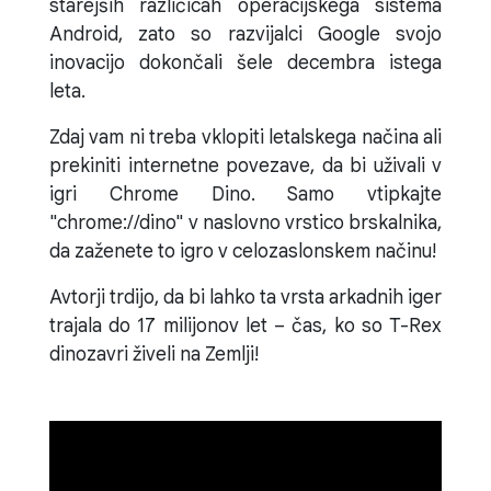
starejših različicah operacijskega sistema
Android, zato so razvijalci Google svojo
inovacijo dokončali šele decembra istega
leta.
Zdaj vam ni treba vklopiti letalskega načina ali
prekiniti internetne povezave, da bi uživali v
igri Chrome Dino. Samo vtipkajte
"chrome://dino" v naslovno vrstico brskalnika,
da zaženete to igro v celozaslonskem načinu!
Avtorji trdijo, da bi lahko ta vrsta arkadnih iger
trajala do 17 milijonov let – čas, ko so T-Rex
dinozavri živeli na Zemlji!