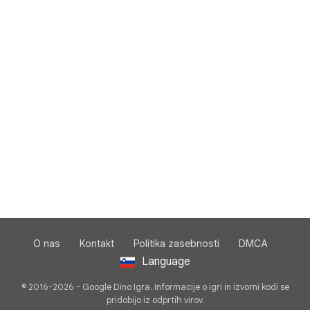
O nas
Kontakt
Politika zasebnosti
DMCA
Language
© 2016-2026 - Google Dino Igra. Informacije o igri in izvorni kodi se
pridobijo iz odprtih virov.