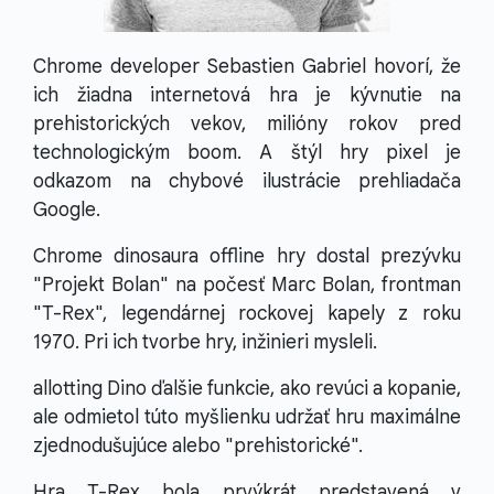
Chrome developer Sebastien Gabriel hovorí, že
ich žiadna internetová hra je kývnutie na
prehistorických vekov, milióny rokov pred
technologickým boom. A štýl hry pixel je
odkazom na chybové ilustrácie prehliadača
Google.
Chrome dinosaura offline hry dostal prezývku
"Projekt Bolan" na počesť Marc Bolan, frontman
"T-Rex", legendárnej rockovej kapely z roku
1970. Pri ich tvorbe hry, inžinieri mysleli.
allotting Dino ďalšie funkcie, ako revúci a kopanie,
ale odmietol túto myšlienku udržať hru maximálne
zjednodušujúce alebo "prehistorické".
Hra T-Rex bola prvýkrát predstavená v