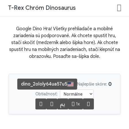
T-Rex Chróm Dinosaurus
Google Dino Hra! Všetky prehliadače a mobilné
zariadenia sú podporované. Ak chcete spustiť hru,
stačí skočiť (medzerník alebo šípka hore). Ak chcete
spustiť hru na mobilných zariadeniach, stačí klepnúť na
obrazovku. Posaďte sa-šípka dole.
0
dino_2ololy64ua57u5
Najlepšie skóre:
Obtiažnosť:
1x