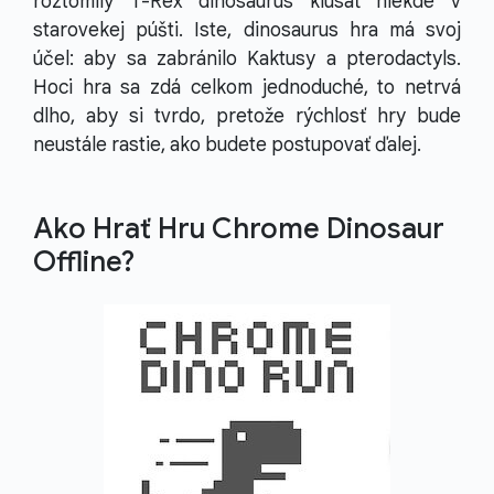
roztomilý T-Rex dinosaurus klusať niekde v
starovekej púšti. Iste, dinosaurus hra má svoj
účel: aby sa zabránilo Kaktusy a pterodactyls.
Hoci hra sa zdá celkom jednoduché, to netrvá
dlho, aby si tvrdo, pretože rýchlosť hry bude
neustále rastie, ako budete postupovať ďalej.
Ako Hrať Hru Chrome Dinosaur
Offline?